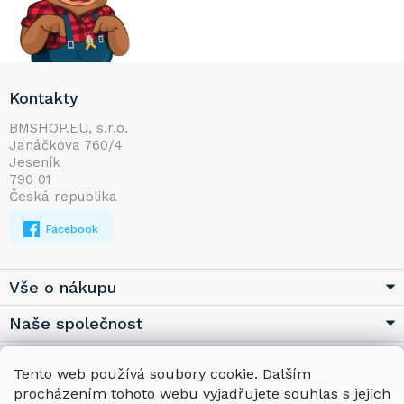
Z
Kontakty
á
p
BMSHOP.EU, s.r.o.
Janáčkova 760/4
a
Jeseník
t
790 01
í
Česká republika
Facebook
Vše o nákupu
Naše společnost
Užitečné
Tento web používá soubory cookie. Dalším
procházením tohoto webu vyjadřujete souhlas s jejich