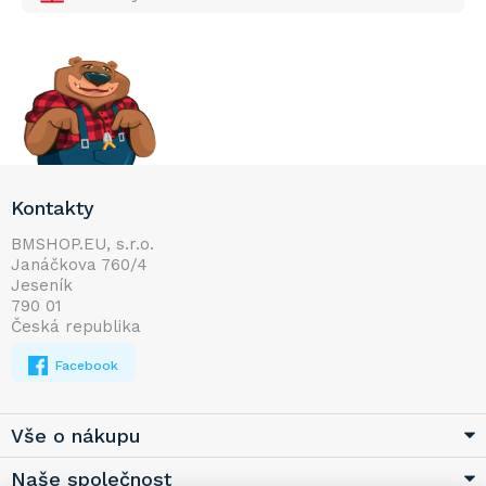
Z
Kontakty
á
p
BMSHOP.EU, s.r.o.
Janáčkova 760/4
a
Jeseník
t
790 01
í
Česká republika
Facebook
Vše o nákupu
Naše společnost