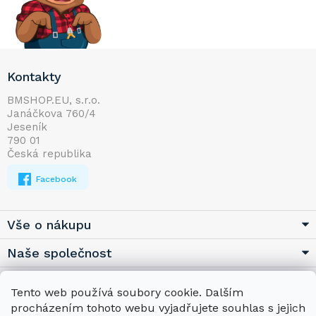
Z
Kontakty
á
p
BMSHOP.EU, s.r.o.
Janáčkova 760/4
a
Jeseník
t
790 01
í
Česká republika
Facebook
Vše o nákupu
Naše společnost
Užitečné
Tento web používá soubory cookie. Dalším
procházením tohoto webu vyjadřujete souhlas s jejich