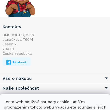
Z
Kontakty
á
p
BMSHOP.EU, s.r.o.
Janáčkova 760/4
a
Jeseník
t
790 01
í
Česká republika
Facebook
Vše o nákupu
Naše společnost
Užitečné
Tento web používá soubory cookie. Dalším
procházením tohoto webu vyjadřujete souhlas s jejich