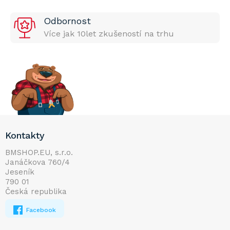
Odbornost
Více jak 10let zkušeností na trhu
Z
Kontakty
á
p
BMSHOP.EU, s.r.o.
Janáčkova 760/4
a
Jeseník
t
790 01
í
Česká republika
Facebook