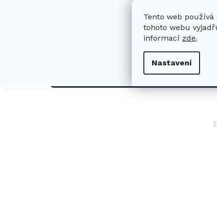
Přejít
na
Tento web používá 
obsah
tohoto webu vyjadřu
informací
zde
.
H
Nastavení
AUTO