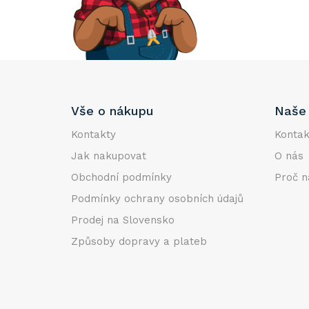
e
l
Z
Vše o nákupu
Naše 
á
p
Kontakty
Kontak
a
Jak nakupovat
O nás
t
Obchodní podmínky
Proč n
í
Podmínky ochrany osobních údajů
Prodej na Slovensko
Způsoby dopravy a plateb