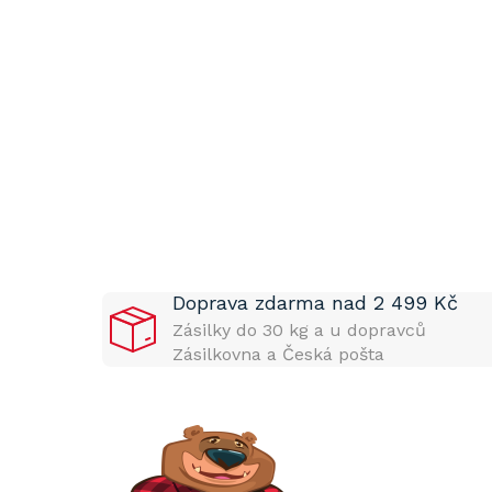
P
o
s
t
Doprava zdarma nad 2 499 Kč
r
a
Zásilky do 30 kg a u dopravců
n
Zásilkovna a Česká pošta
n
í
p
a
n