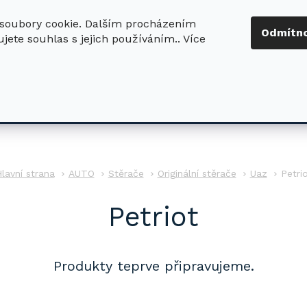
soubory cookie. Dalším procházením
+420 724 411
Odmítn
jete souhlas s jejich používáním.. Více
630
ledat
DŮM - ZAHRADA
DÍLNA - STAVBA
PRO DĚTI
AUTO
Stěrače
Originální stěrače
Uaz
Petri
Petriot
Produkty teprve připravujeme.