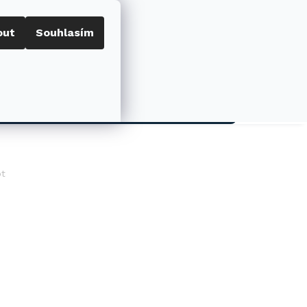
out
Souhlasím
Porovnat
Přihlášení
0
NÁKUPNÍ
KOŠÍK
AKCE
ot