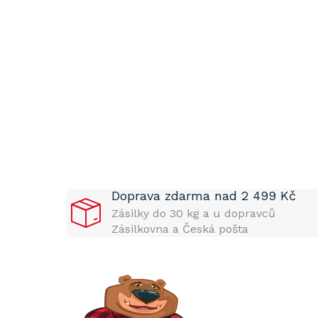
P
o
s
t
Doprava zdarma nad 2 499 Kč
r
a
Zásilky do 30 kg a u dopravců
n
Zásilkovna a Česká pošta
n
í
p
a
n