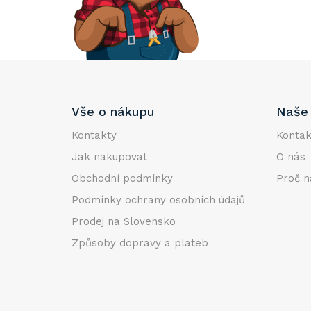
e
l
Z
Vše o nákupu
Naše 
á
p
Kontakty
Kontak
a
Jak nakupovat
O nás
t
Obchodní podmínky
Proč n
í
Podmínky ochrany osobních údajů
Prodej na Slovensko
Způsoby dopravy a plateb