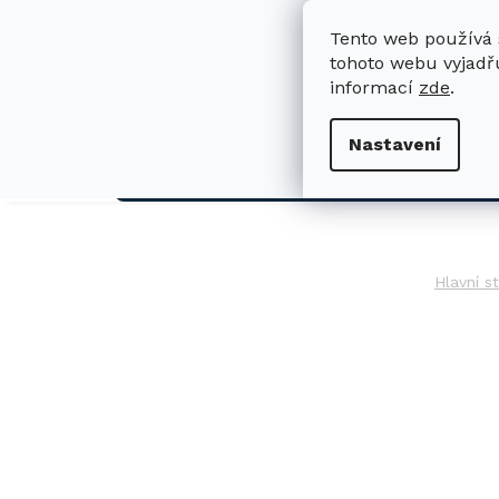
Přejít
na
Tento web používá 
obsah
tohoto webu vyjadřu
informací
zde
.
H
Nastavení
AUTO