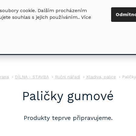
soubory cookie. Dalším procházením
+420 724 411
Odmítn
jete souhlas s jejich používáním.. Více
630
ledat
DŮM - ZAHRADA
DÍLNA - STAVBA
PRO DĚTI
DÍLNA - STAVBA
Ruční nářadí
Kladiva, palice
Paličk
Paličky gumové
Produkty teprve připravujeme.