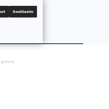
out
Souhlasím
Porovnat
Přihlášení
0
NÁKUPNÍ
KOŠÍK
AKCE
y gumové