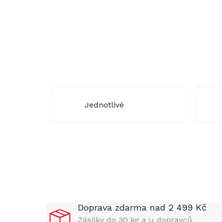
Jednotlivé
P
o
s
t
Doprava zdarma nad 2 499 Kč
r
a
Zásilky do 30 kg a u dopravců