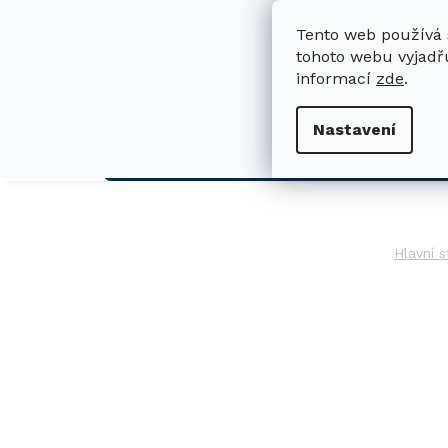
Přejít
na
Tento web používá 
obsah
tohoto webu vyjadřu
informací
zde
.
H
Nastavení
AUTO