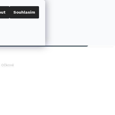
out
Souhlasím
Porovnat
Přihlášení
0
NÁKUPNÍ
KOŠÍK
AKCE
Očkové