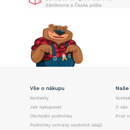
n
Zásilkovna a Česká pošta
n
í
p
a
n
e
l
Z
Vše o nákupu
Naše 
á
p
Kontakty
Kontak
a
Jak nakupovat
O nás
t
Obchodní podmínky
Proč n
í
Podmínky ochrany osobních údajů