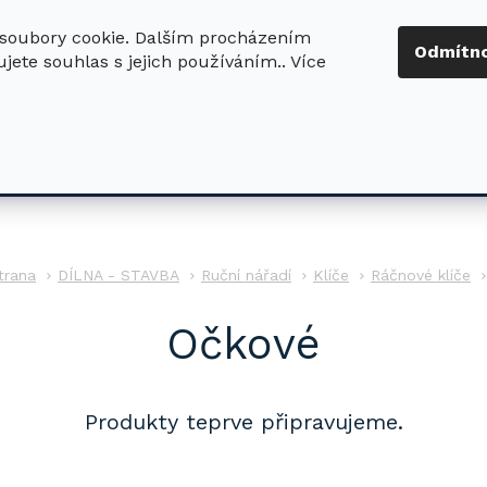
soubory cookie. Dalším procházením
+420 724 411
Odmítn
jete souhlas s jejich používáním.. Více
630
ledat
DŮM - ZAHRADA
DÍLNA - STAVBA
PRO DĚTI
DÍLNA - STAVBA
Ruční nářadí
Klíče
Ráčnové klíče
Očkové
Produkty teprve připravujeme.