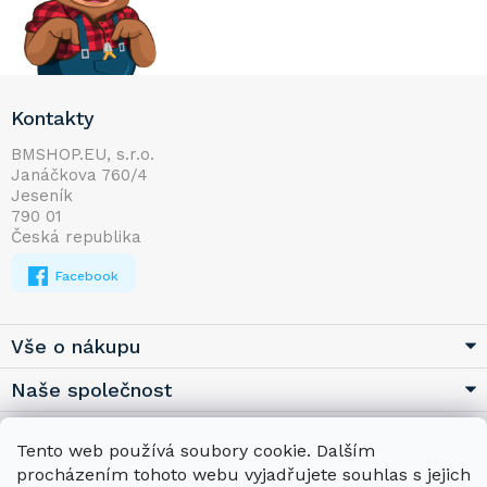
Z
Kontakty
á
p
BMSHOP.EU, s.r.o.
Janáčkova 760/4
a
Jeseník
t
790 01
í
Česká republika
Facebook
Vše o nákupu
Naše společnost
Užitečné
Tento web používá soubory cookie. Dalším
procházením tohoto webu vyjadřujete souhlas s jejich