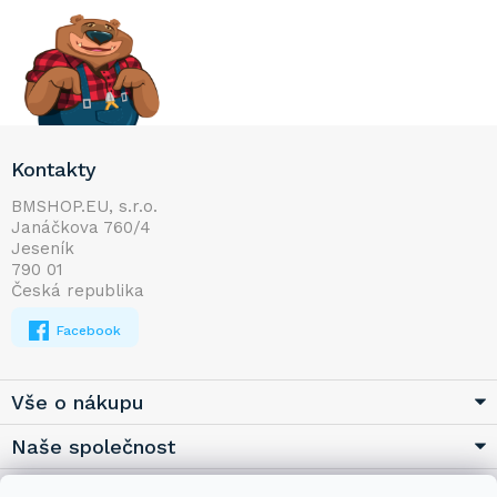
Z
Kontakty
á
p
BMSHOP.EU, s.r.o.
Janáčkova 760/4
a
Jeseník
t
790 01
í
Česká republika
Facebook
Vše o nákupu
Naše společnost
Užitečné