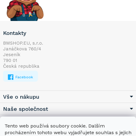
Z
Kontakty
á
p
BMSHOP.EU, s.r.o.
Janáčkova 760/4
a
Jeseník
t
790 01
í
Česká republika
Facebook
Vše o nákupu
Naše společnost
Užitečné
Tento web používá soubory cookie. Dalším
procházením tohoto webu vyjadřujete souhlas s jejich