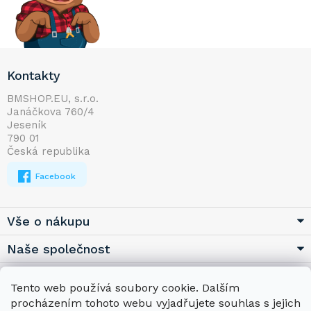
Z
Kontakty
á
p
BMSHOP.EU, s.r.o.
Janáčkova 760/4
a
Jeseník
t
790 01
í
Česká republika
Facebook
Vše o nákupu
Naše společnost
Užitečné
Tento web používá soubory cookie. Dalším
procházením tohoto webu vyjadřujete souhlas s jejich