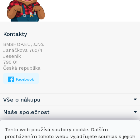
Z
Kontakty
á
p
BMSHOP.EU, s.r.o.
Janáčkova 760/4
a
Jeseník
t
790 01
í
Česká republika
Facebook
Vše o nákupu
Naše společnost
Užitečné
Tento web používá soubory cookie. Dalším
procházením tohoto webu vyjadřujete souhlas s jejich