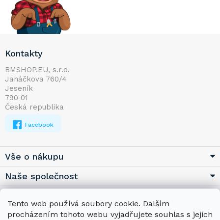
Z
Kontakty
á
p
BMSHOP.EU, s.r.o.
Janáčkova 760/4
a
Jeseník
t
790 01
í
Česká republika
Facebook
Vše o nákupu
Naše společnost
Užitečné
Tento web používá soubory cookie. Dalším
procházením tohoto webu vyjadřujete souhlas s jejich