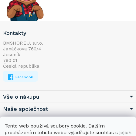
Z
Kontakty
á
p
BMSHOP.EU, s.r.o.
Janáčkova 760/4
a
Jeseník
t
790 01
í
Česká republika
Facebook
Vše o nákupu
Naše společnost
Užitečné
Tento web používá soubory cookie. Dalším
procházením tohoto webu vyjadřujete souhlas s jejich