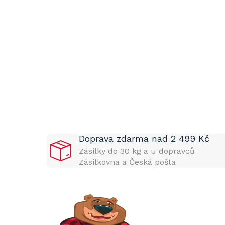
P
o
s
t
Doprava zdarma nad 2 499 Kč
r
a
Zásilky do 30 kg a u dopravců
n
Zásilkovna a Česká pošta
n
í
p
a
n