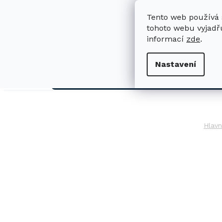
Přejít
na
Tento web používá 
obsah
tohoto webu vyjadřu
informací
zde
.
H
Nastavení
AUTO