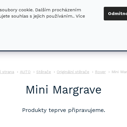
soubory cookie. Dalším procházením
+420 724 411
Odmítn
jete souhlas s jejich používáním.. Více
630
ledat
DŮM - ZAHRADA
DÍLNA - STAVBA
PRO DĚTI
AUTO
Stěrače
Originální stěrače
Rover
Mini Ma
Mini Margrave
Produkty teprve připravujeme.