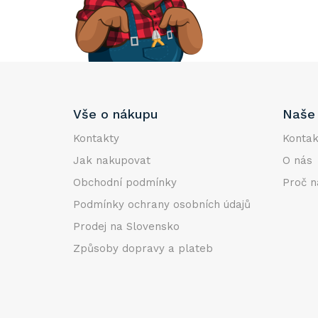
e
l
Z
Vše o nákupu
Naše 
á
p
Kontakty
Kontak
a
Jak nakupovat
O nás
t
Obchodní podmínky
Proč n
í
Podmínky ochrany osobních údajů
Prodej na Slovensko
Způsoby dopravy a plateb