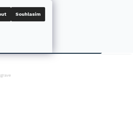
out
Souhlasím
Porovnat
Přihlášení
0
NÁKUPNÍ
KOŠÍK
AKCE
rgrave