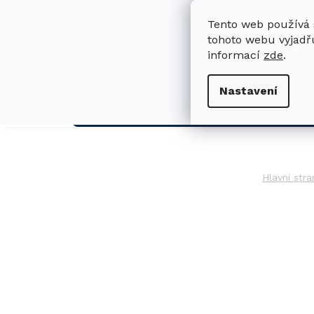
Přejít
na
Tento web používá 
obsah
tohoto webu vyjadřu
informací
zde
.
H
Nastavení
AUTO