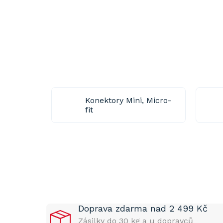
Konektory Mini, Micro-
fit
P
o
s
t
Doprava zdarma nad 2 499 Kč
r
a
Zásilky do 30 kg a u dopravců