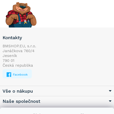
Z
Kontakty
á
p
BMSHOP.EU, s.r.o.
Janáčkova 760/4
a
Jeseník
t
790 01
í
Česká republika
Facebook
Vše o nákupu
Naše společnost
Užitečné