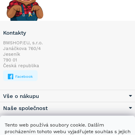
Z
Kontakty
á
p
BMSHOP.EU, s.r.o.
Janáčkova 760/4
a
Jeseník
t
790 01
í
Česká republika
Facebook
Vše o nákupu
Naše společnost
Užitečné
Tento web používá soubory cookie. Dalším
procházením tohoto webu vyjadřujete souhlas s jejich