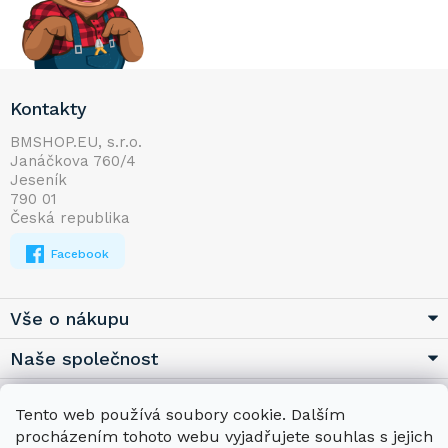
Z
Kontakty
á
p
BMSHOP.EU, s.r.o.
Janáčkova 760/4
a
Jeseník
t
790 01
í
Česká republika
Facebook
Vše o nákupu
Naše společnost
Užitečné
Tento web používá soubory cookie. Dalším
procházením tohoto webu vyjadřujete souhlas s jejich