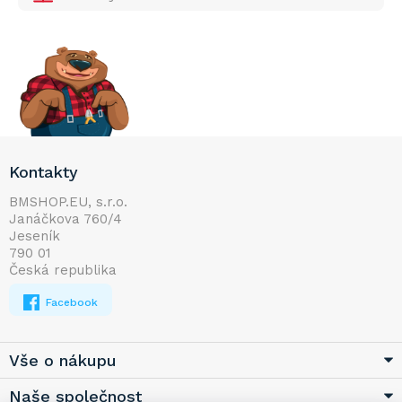
Z
Kontakty
á
p
BMSHOP.EU, s.r.o.
Janáčkova 760/4
a
Jeseník
t
790 01
í
Česká republika
Facebook
Vše o nákupu
Naše společnost