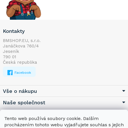
Z
Kontakty
á
p
BMSHOP.EU, s.r.o.
Janáčkova 760/4
a
Jeseník
t
790 01
í
Česká republika
Facebook
Vše o nákupu
Naše společnost
Užitečné
Tento web používá soubory cookie. Dalším
procházením tohoto webu vyjadřujete souhlas s jejich