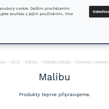
soubory cookie. Dalším procházením
+420 724 411
Odmítn
jete souhlas s jejich používáním.. Více
630
ledat
DŮM - ZAHRADA
DÍLNA - STAVBA
PRO DĚTI
AUTO
Stěrače
Originální stěrače
Chevrolet / Daewoo
Malibu
Produkty teprve připravujeme.