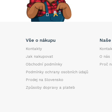
e
l
Z
Vše o nákupu
Naše 
á
p
Kontakty
Kontak
a
Jak nakupovat
O nás
t
Obchodní podmínky
Proč n
í
Podmínky ochrany osobních údajů
Prodej na Slovensko
Způsoby dopravy a plateb