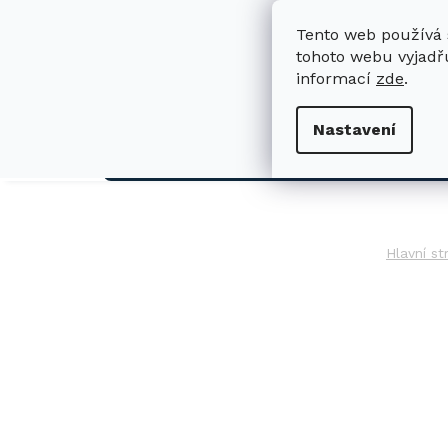
Přejít
na
Tento web používá 
obsah
tohoto webu vyjadřu
informací
zde
.
H
Nastavení
AUTO