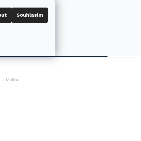
out
Souhlasím
Porovnat
Přihlášení
0
NÁKUPNÍ
KOŠÍK
AKCE
Malibu