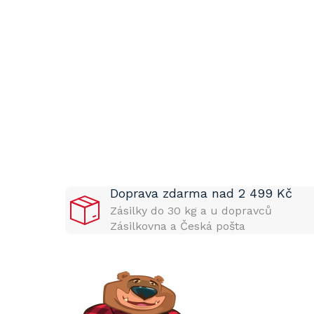
P
o
s
t
Doprava zdarma nad 2 499 Kč
r
a
Zásilky do 30 kg a u dopravců
n
Zásilkovna a Česká pošta
n
í
p
a
n