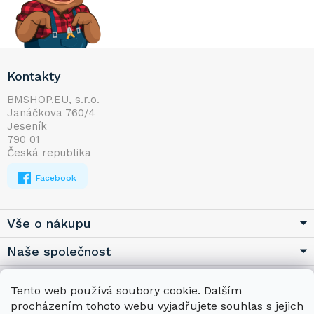
Z
Kontakty
á
p
BMSHOP.EU, s.r.o.
Janáčkova 760/4
a
Jeseník
t
790 01
í
Česká republika
Facebook
Vše o nákupu
Naše společnost
Užitečné
Tento web používá soubory cookie. Dalším
procházením tohoto webu vyjadřujete souhlas s jejich