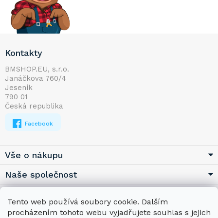
Z
Kontakty
á
p
BMSHOP.EU, s.r.o.
Janáčkova 760/4
a
Jeseník
t
790 01
í
Česká republika
Facebook
Vše o nákupu
Naše společnost
Užitečné
Tento web používá soubory cookie. Dalším
procházením tohoto webu vyjadřujete souhlas s jejich