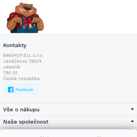
Z
Kontakty
á
p
BMSHOP.EU, s.r.o.
Janáčkova 760/4
a
Jeseník
t
790 01
í
Česká republika
Facebook
Vše o nákupu
Naše společnost
Užitečné