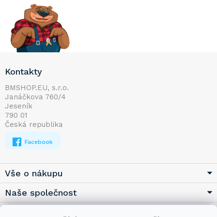
Z
Kontakty
á
p
BMSHOP.EU, s.r.o.
Janáčkova 760/4
a
Jeseník
t
790 01
í
Česká republika
Facebook
Vše o nákupu
Naše společnost
Užitečné