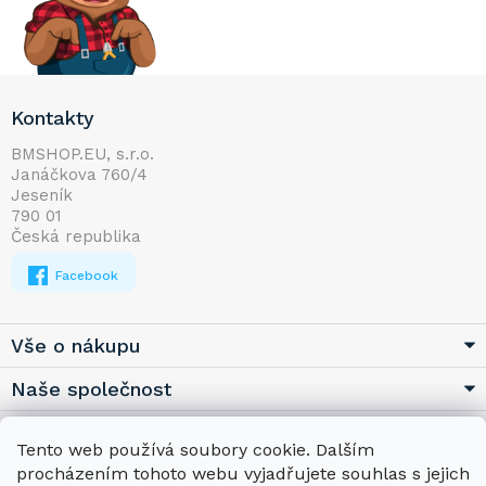
Z
Kontakty
á
p
BMSHOP.EU, s.r.o.
Janáčkova 760/4
a
Jeseník
t
790 01
í
Česká republika
Facebook
Vše o nákupu
Naše společnost
Užitečné
Tento web používá soubory cookie. Dalším
procházením tohoto webu vyjadřujete souhlas s jejich