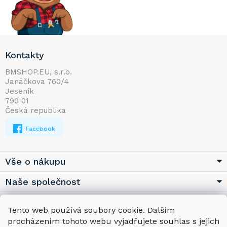
Z
Kontakty
á
p
BMSHOP.EU, s.r.o.
Janáčkova 760/4
a
Jeseník
t
790 01
í
Česká republika
Facebook
Vše o nákupu
Naše společnost
Užitečné
Tento web používá soubory cookie. Dalším
procházením tohoto webu vyjadřujete souhlas s jejich