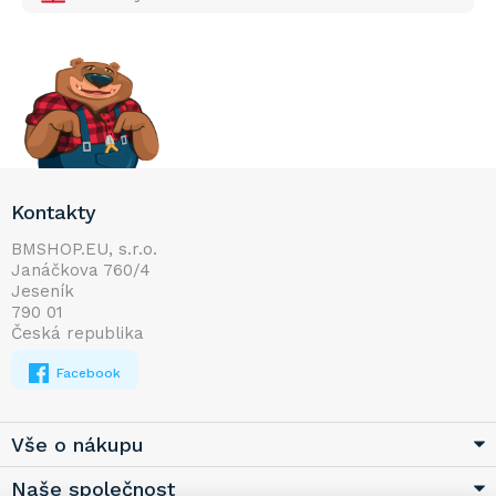
Z
Kontakty
á
p
BMSHOP.EU, s.r.o.
Janáčkova 760/4
a
Jeseník
t
790 01
í
Česká republika
Facebook
Vše o nákupu
Naše společnost