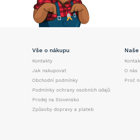
e
l
Z
Vše o nákupu
Naše 
á
p
Kontakty
Kontak
a
Jak nakupovat
O nás
t
Obchodní podmínky
Proč n
í
Podmínky ochrany osobních údajů
Prodej na Slovensko
Způsoby dopravy a plateb