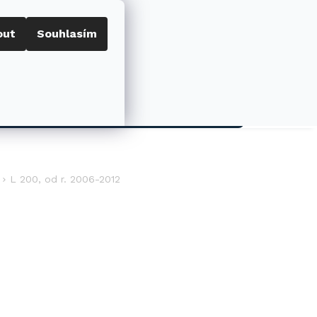
out
Souhlasím
Porovnat
Přihlášení
0
NÁKUPNÍ
KOŠÍK
AKCE
L 200, od r. 2006-2012