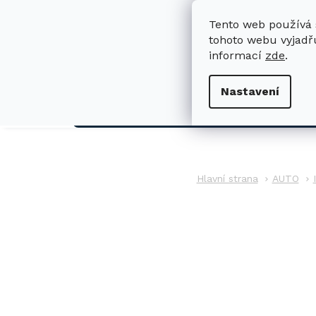
Přejít
na
Tento web používá 
obsah
tohoto webu vyjadřu
informací
zde
.
H
Nastavení
AUTO
AUTO