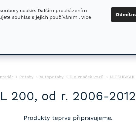
soubory cookie. Dalším procházením
+420 724 411
Odmítn
jete souhlas s jejich používáním.. Více
630
ledat
DŮM - ZAHRADA
DÍLNA - STAVBA
PRO DĚTI
Interiér
Potahy
Autopotahy
Dle značek vozů
MITSUBISHI
L 200, od r. 2006-2012
Produkty teprve připravujeme.