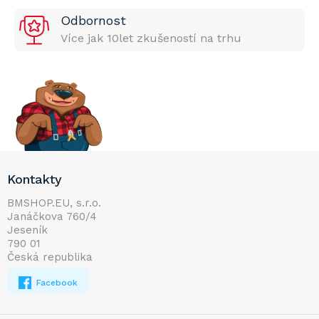
Odbornost
Více jak 10let zkušeností na trhu
Z
Kontakty
á
p
BMSHOP.EU, s.r.o.
Janáčkova 760/4
a
Jeseník
t
790 01
í
Česká republika
Facebook