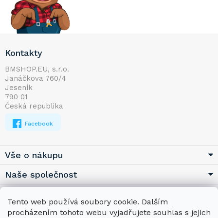
Z
Kontakty
á
p
BMSHOP.EU, s.r.o.
Janáčkova 760/4
a
Jeseník
t
790 01
í
Česká republika
Facebook
Vše o nákupu
Naše společnost
Užitečné
Tento web používá soubory cookie. Dalším
procházením tohoto webu vyjadřujete souhlas s jejich