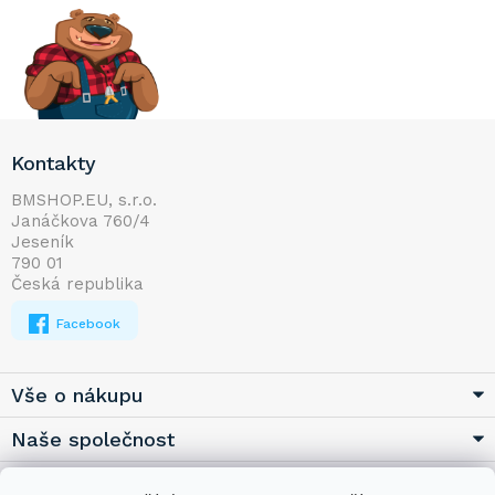
Z
Kontakty
á
p
BMSHOP.EU, s.r.o.
Janáčkova 760/4
a
Jeseník
t
790 01
í
Česká republika
Facebook
Vše o nákupu
Naše společnost
Užitečné