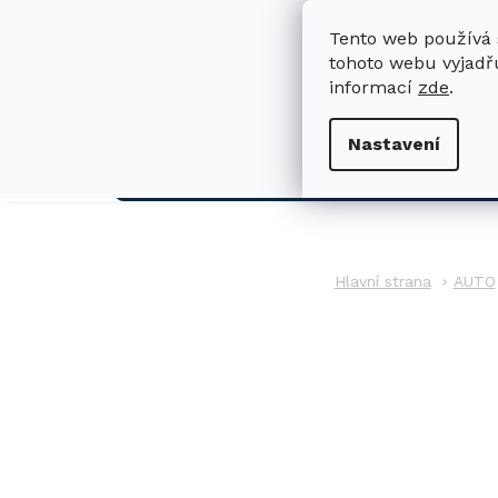
Přejít
na
Tento web používá 
obsah
tohoto webu vyjadřu
informací
zde
.
H
Nastavení
AUTO
AUTO