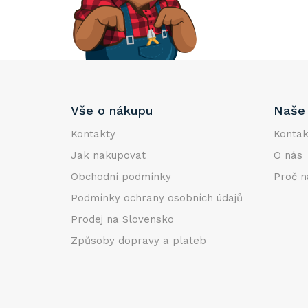
e
l
Z
Vše o nákupu
Naše 
á
p
Kontakty
Kontak
a
Jak nakupovat
O nás
t
Obchodní podmínky
Proč n
í
Podmínky ochrany osobních údajů
Prodej na Slovensko
Způsoby dopravy a plateb