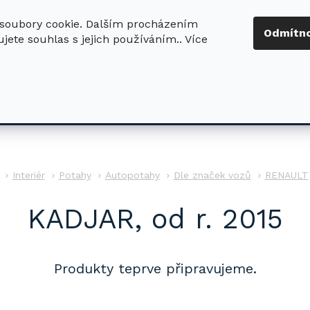
soubory cookie. Dalším procházením
+420 724 411
Odmítn
jete souhlas s jejich používáním.. Více
630
ledat
DŮM - ZAHRADA
DÍLNA - STAVBA
PRO DĚTI
Interiér
Potahy
Autopotahy
Dle značek vozů
RENAULT
KADJAR, od r. 2015
Produkty teprve připravujeme.