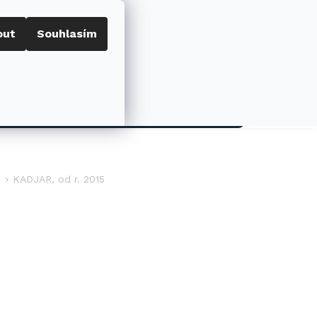
out
Souhlasím
Porovnat
Přihlášení
0
NÁKUPNÍ
KOŠÍK
AKCE
KADJAR, od r. 2015