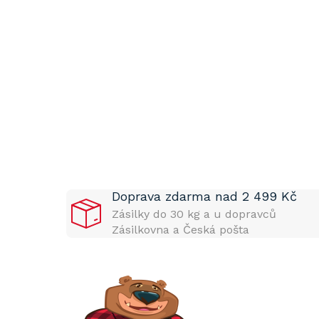
P
o
s
t
Doprava zdarma nad 2 499 Kč
r
a
Zásilky do 30 kg a u dopravců
n
Zásilkovna a Česká pošta
n
í
p
a
n