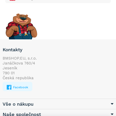
Z
Kontakty
á
p
BMSHOP.EU, s.r.o.
Janáčkova 760/4
a
Jeseník
t
790 01
í
Česká republika
Facebook
Vše o nákupu
Naše společnost