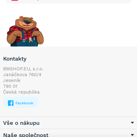
Z
Kontakty
á
p
BMSHOP.EU, s.r.o.
Janáčkova 760/4
a
Jeseník
t
790 01
í
Česká republika
Facebook
Vše o nákupu
Naše společnost