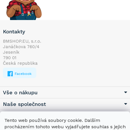
Z
Kontakty
á
p
BMSHOP.EU, s.r.o.
Janáčkova 760/4
a
Jeseník
t
790 01
í
Česká republika
Facebook
Vše o nákupu
Naše společnost
Užitečné
Tento web používá soubory cookie. Dalším
procházením tohoto webu vyjadřujete souhlas s jejich