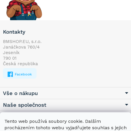
Z
Kontakty
á
p
BMSHOP.EU, s.r.o.
Janáčkova 760/4
a
Jeseník
t
790 01
í
Česká republika
Facebook
Vše o nákupu
Naše společnost
Užitečné
Tento web používá soubory cookie. Dalším
procházením tohoto webu vyjadřujete souhlas s jejich