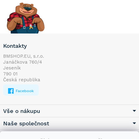
Z
Kontakty
á
p
BMSHOP.EU, s.r.o.
Janáčkova 760/4
a
Jeseník
t
790 01
í
Česká republika
Facebook
Vše o nákupu
Naše společnost
Užitečné