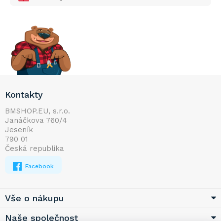
Z
Kontakty
á
p
BMSHOP.EU, s.r.o.
Janáčkova 760/4
a
Jeseník
t
790 01
í
Česká republika
Facebook
Vše o nákupu
Naše společnost