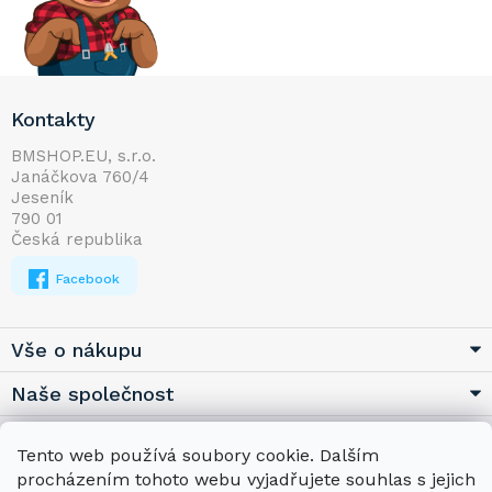
Z
Kontakty
á
p
BMSHOP.EU, s.r.o.
Janáčkova 760/4
a
Jeseník
t
790 01
í
Česká republika
Facebook
Vše o nákupu
Naše společnost
Užitečné
Tento web používá soubory cookie. Dalším
procházením tohoto webu vyjadřujete souhlas s jejich