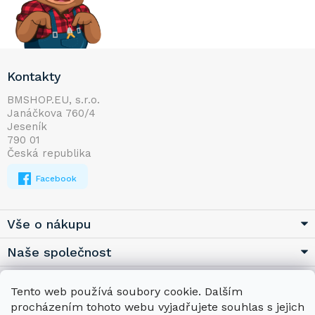
Z
Kontakty
á
p
BMSHOP.EU, s.r.o.
Janáčkova 760/4
a
Jeseník
t
790 01
í
Česká republika
Facebook
Vše o nákupu
Naše společnost
Užitečné
Tento web používá soubory cookie. Dalším
procházením tohoto webu vyjadřujete souhlas s jejich