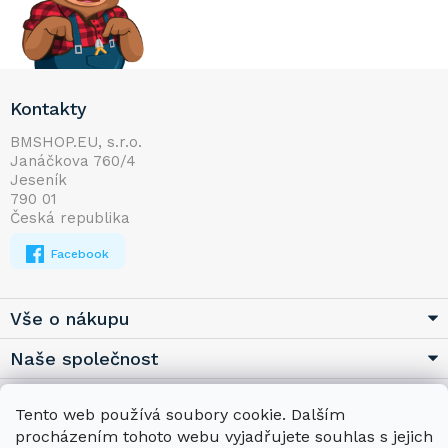
Z
Kontakty
á
p
BMSHOP.EU, s.r.o.
Janáčkova 760/4
a
Jeseník
t
790 01
í
Česká republika
Facebook
Vše o nákupu
Naše společnost
Užitečné
Tento web používá soubory cookie. Dalším
procházením tohoto webu vyjadřujete souhlas s jejich