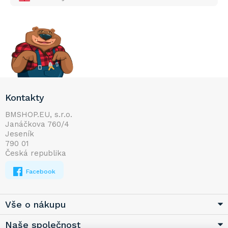
Z
Kontakty
á
p
BMSHOP.EU, s.r.o.
Janáčkova 760/4
a
Jeseník
t
790 01
í
Česká republika
Facebook
Vše o nákupu
Naše společnost