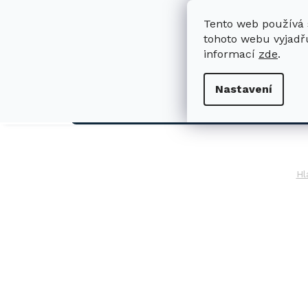
Přejít
na
Tento web používá 
obsah
tohoto webu vyjadřu
informací
zde
.
H
Nastavení
AUTO