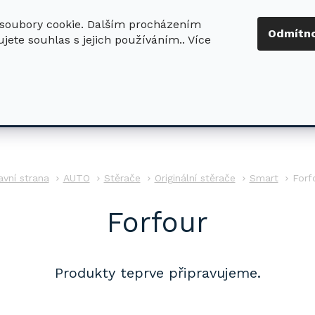
soubory cookie. Dalším procházením
+420 724 411
Odmítn
jete souhlas s jejich používáním.. Více
630
ledat
DŮM - ZAHRADA
DÍLNA - STAVBA
PRO DĚTI
AUTO
Stěrače
Originální stěrače
Smart
Forf
Forfour
Produkty teprve připravujeme.