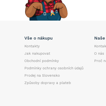
e
l
Z
Vše o nákupu
Naše 
á
p
Kontakty
Kontak
a
Jak nakupovat
O nás
t
Obchodní podmínky
Proč n
í
Podmínky ochrany osobních údajů
Prodej na Slovensko
Způsoby dopravy a plateb