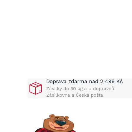
P
o
s
t
Doprava zdarma nad 2 499 Kč
r
a
Zásilky do 30 kg a u dopravců
n
Zásilkovna a Česká pošta
n
í
p
a
n