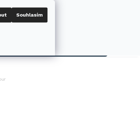
out
Souhlasím
Porovnat
Přihlášení
0
NÁKUPNÍ
KOŠÍK
AKCE
our