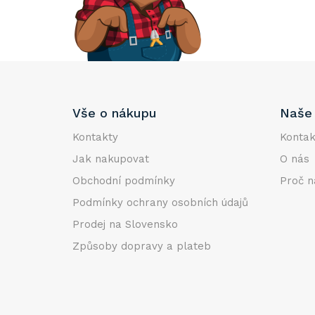
e
l
Z
Vše o nákupu
Naše 
á
p
Kontakty
Kontak
a
Jak nakupovat
O nás
t
Obchodní podmínky
Proč n
í
Podmínky ochrany osobních údajů
Prodej na Slovensko
Způsoby dopravy a plateb