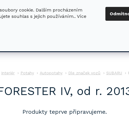
soubory cookie. Dalším procházením
+420 724 411
Odmítn
jete souhlas s jejich používáním.. Více
630
ledat
DŮM - ZAHRADA
DÍLNA - STAVBA
PRO DĚTI
Interiér
Potahy
Autopotahy
Dle značek vozů
SUBARU
FORESTER IV, od r. 201
Produkty teprve připravujeme.