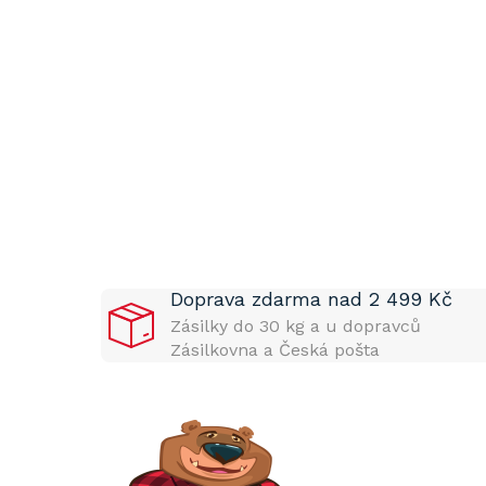
P
o
s
t
Doprava zdarma nad 2 499 Kč
r
a
Zásilky do 30 kg a u dopravců
n
Zásilkovna a Česká pošta
n
í
p
a
n