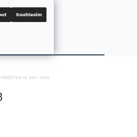
out
Souhlasím
Porovnat
Přihlášení
0
NÁKUPNÍ
KOŠÍK
AKCE
FORESTER IV, od r. 2013
3