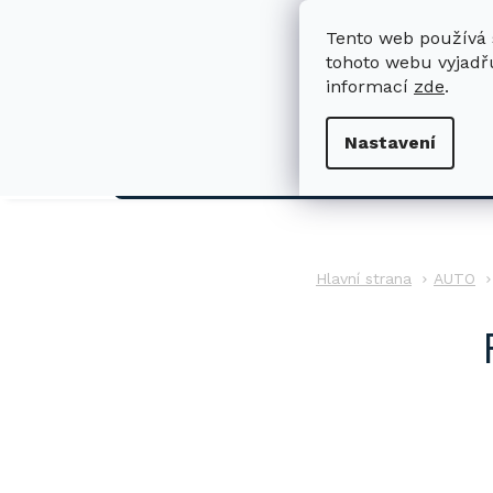
Přejít
na
Tento web používá 
obsah
tohoto webu vyjadřu
informací
zde
.
H
Nastavení
AUTO
AUTO