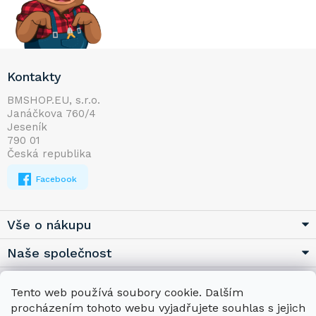
Z
Kontakty
á
p
BMSHOP.EU, s.r.o.
Janáčkova 760/4
a
Jeseník
t
790 01
í
Česká republika
Facebook
Vše o nákupu
Naše společnost
Užitečné
Tento web používá soubory cookie. Dalším
procházením tohoto webu vyjadřujete souhlas s jejich