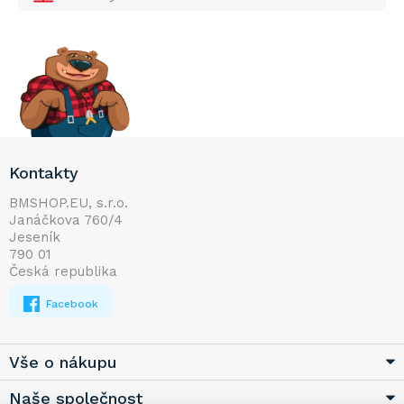
Z
Kontakty
á
p
BMSHOP.EU, s.r.o.
Janáčkova 760/4
a
Jeseník
t
790 01
í
Česká republika
Facebook
Vše o nákupu
Naše společnost