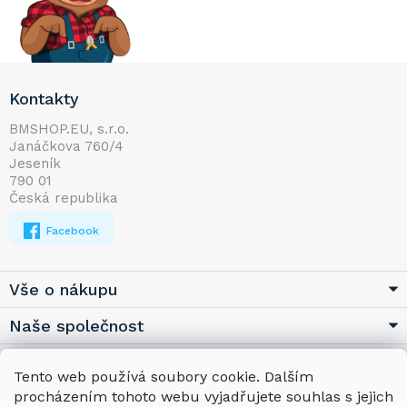
Z
Kontakty
á
p
BMSHOP.EU, s.r.o.
Janáčkova 760/4
a
Jeseník
t
790 01
í
Česká republika
Facebook
Vše o nákupu
Naše společnost
Užitečné
Tento web používá soubory cookie. Dalším
procházením tohoto webu vyjadřujete souhlas s jejich